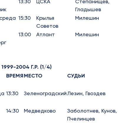
13:30
ЦСКА
Степанищев,
ник
Гладышев
, среда
15:30
Крылья
Милешин
Советов
13:00
Атлант
Милешин
ерг
99-2004 Г.Р. (1/4)
ВРЕМЯ
МЕСТО
СУДЬИ
да
13:30
Зеленоградский
Лезин, Гвоздев
14:30
Медведково
Заболотнев, Кунов,
Пчелинцев