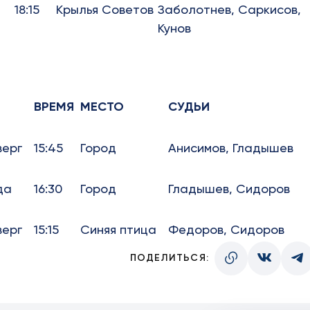
18:15
Крылья Советов
Заболотнев, Саркисов,
Кунов
ВРЕМЯ
МЕСТО
СУДЬИ
верг
15:45
Город
Анисимов, Гладышев
да
16:30
Город
Гладышев, Сидоров
верг
15:15
Синяя птица
Федоров, Сидоров
ПОДЕЛИТЬСЯ: