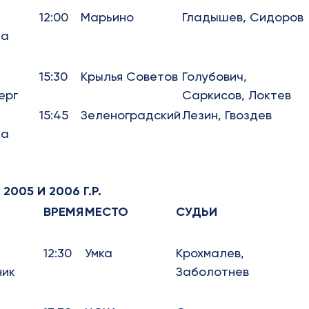
12:00
Марьино
Гладышев, Сидоров
да
15:30
Крылья Советов
Голубович,
ерг
Саркисов, Локтев
15:45
Зеленоградский
Лезин, Гвоздев
да
005 И 2006 Г.Р.
ВРЕМЯ
МЕСТО
СУДЬИ
12:30
Умка
Крохмалев,
ник
Заболотнев