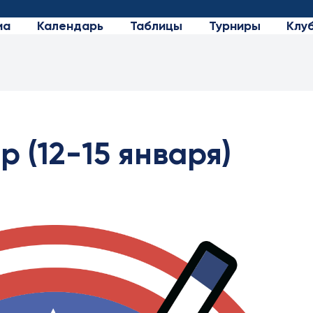
иа
Календарь
Таблицы
Турниры
Клу
р (12-15 января)