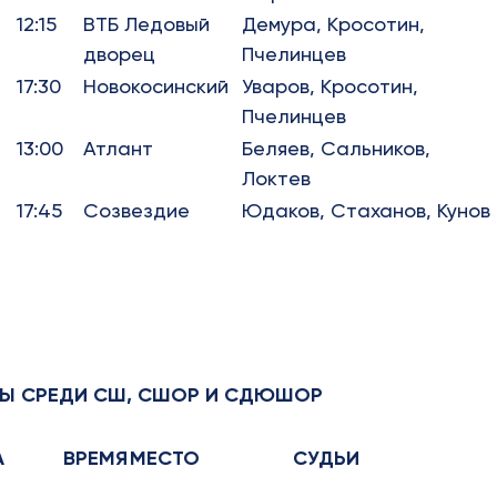
12:15
ВТБ Ледовый
Демура, Кросотин,
дворец
Пчелинцев
17:30
Новокосинский
Уваров, Кросотин,
Пчелинцев
13:00
Атлант
Беляев, Сальников,
Локтев
17:45
Созвездие
Юдаков, Стаханов, Кунов
ВЫ СРЕДИ СШ, СШОР И СДЮШОР
А
ВРЕМЯ
МЕСТО
СУДЬИ