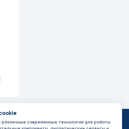
cookie
такты
ументы
м различные современные технологии для работы
нсоры и партнеры
ательные компоненты, аналитические сервисы и