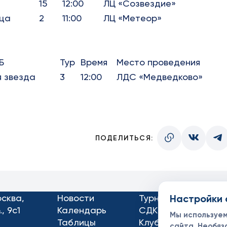
15
12:00
ЛЦ «Созвездие»
ица
2
11:00
ЛЦ «Метеор»
Б
Тур
Время
Место проведения
 звезда
3
12:00
ЛДС «Медведково»
ПОДЕЛИТЬСЯ:
осква,
Новости
Турниры
Настройки 
Кон
, 9с1
Календарь
СДК
Док
Мы используе
Таблицы
Клубы
Спо
сайта. Необяз