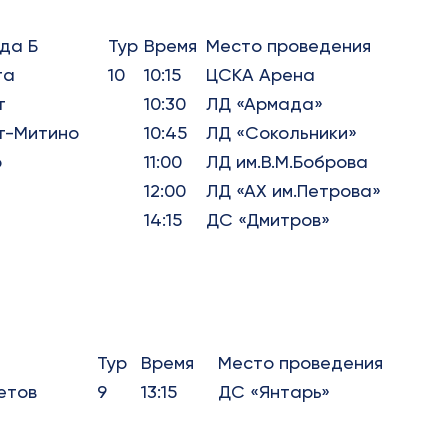
да Б
Тур
Время
Место проведения
та
10
10:15
ЦСКА Арена
т
10:30
ЛД «Армада»
т-Митино
10:45
ЛД «Сокольники»
р
11:00
ЛД им.В.М.Боброва
12:00
ЛД «АХ им.Петрова»
14:15
ДС «Дмитров»
Тур
Время
Место проведения
етов
9
13:15
ДС «Янтарь»