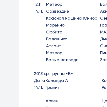
12.11.
Метеор
Ба
14.11.
Созвездие
Ак
Красная машина Юниор
Се
Марьино
Гр
Орбита
МА
Балашиха
Дм
Атлант
Сн
Метеор
Пи
Белые медведи
За
2013 г.р. группа «В»
Дата
Команда А
Ко
14.11.
Гранит
Ре
Аспен
Це