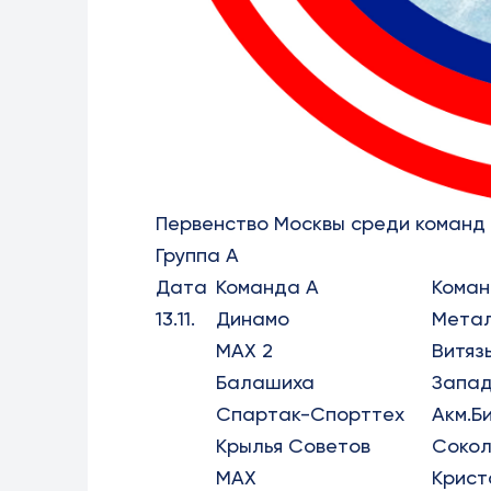
Первенство Москвы среди команд
Группа А
Дата
Команда А
Коман
13.11.
Динамо
Метал
МАХ 2
Витяз
Балашиха
Запа
Спартак-Спорттех
Акм.Б
Крылья Советов
Сокол
МАХ
Крист