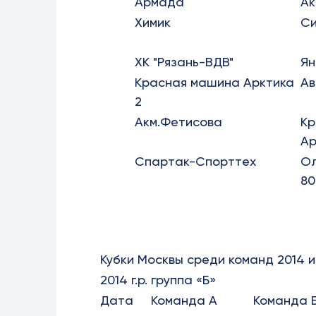
Армада
Ак
Химик
Си
ХК "Рязань-ВДВ"
Ян
Красная машина Арктика
Ав
2
Акм.Фетисова
Кр
Ар
Спартак-Спорттех
Ол
80
Кубки Москвы среди команд 2014 и
2014 г.р. группа «Б»
Дата
Команда А
Команда 