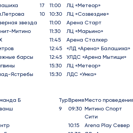
лашиха
17
11:00
ЛЦ «Метеор»
м.Петрова
10
10:30
ЛЦ «Созвездие»
верная звезда
11:00
Арена Старт
анит-Митино
11:30
ЛЦ «Марьино»
Х
11:45
Арена Сталкер
итров
12:45
«ЛД «Арена» Балашиха»
ежные барсы
12:45
УЛДС «Арена Мытищи»
нгвины
15:30
ЛЦ «Метеор»
пад-Ястребы
15:30
ЛДС «Умка»
манда Б
Тур
Время
Место проведени
ванш
9
09:30
Митино Спорт
Сити
нтр
10:15
Arena Play Север