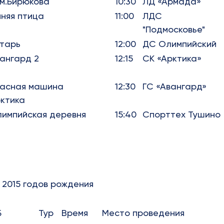
м.Бирюкова
10:30
ЛД «Армада»
няя птица
11:00
ЛДС
"Подмосковье"
тарь
12:00
ДС Олимпийский
ангард 2
12:15
СК «Арктика»
асная машина
12:30
ГС «Авангард»
ктика
импийская деревня
15:40
Спорттех Тушино
 2015 годов рождения
Б
Тур
Время
Место проведения