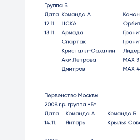
Группа Б
Дата
Команда А
Коман
12.11.
ЦСКА
Орби
13.11.
Армада
Грани
Спартак
Грани
Кристалл-Сахалин
Лиде
Акм.Петрова
МАХ 3
Дмитров
МАХ 4
Первенство Москвы
2008 г.р. группа «Б»
Дата
Команда А
Команда Б
14.11.
Янтарь
Крылья Сов