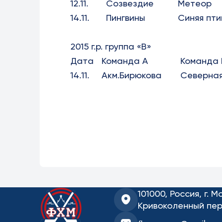
12.11.
Созвездие
Метеор
14.11.
Пингвины
Синяя пт
2015 г.р. группа «В»
Дата
Команда А
Команда 
14.11.
Акм.Бирюкова
Северная
101000, Россия, г. М
Кривоколенный пер.