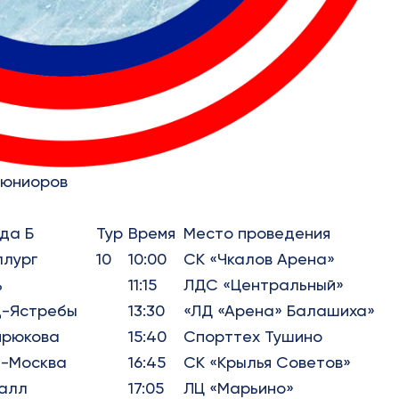
 юниоров
да Б
Тур
Время
Место проведения
лург
10
10:00
СК «Чкалов Арена»
ь
11:15
ЛДС «Центральный»
д-Ястребы
13:30
«ЛД «Арена» Балашиха»
ирюкова
15:40
Спорттех Тушино
-Москва
16:45
СК «Крылья Советов»
алл
17:05
ЛЦ «Марьино»