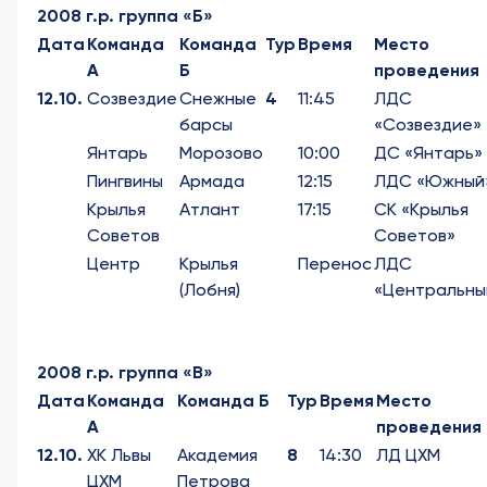
2008 г.р. группа «Б»
Дата
Команда
Команда
Тур
Время
Место
А
Б
проведения
12.10.
Созвездие
Снежные
4
11:45
ЛДС
барсы
«Созвездие»
Янтарь
Морозово
10:00
ДС «Янтарь»
Пингвины
Армада
12:15
ЛДС «Южный
Крылья
Атлант
17:15
СК «Крылья
Советов
Советов»
Центр
Крылья
Перенос
ЛДС
(Лобня)
«Центральны
2008 г.р. группа «В»
Дата
Команда
Команда Б
Тур
Время
Место
А
проведения
12.10.
ХК Львы
Академия
8
14:30
ЛД ЦХМ
ЦХМ
Петрова