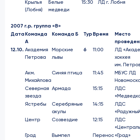
Крылья
Белые
15:30
ЛД г. Лобня
(Лобня)
медведи
2007 г.р. группа «В»
Дата
Команда
Команда Б
Тур
Время
Место
А
проведен
12.10.
Академия
Морские
6
11:00
ЛД «Акад
Петрова
львы
хоккея
им. Петро
Акм.
Синяя птица
11:45
МБУС ЛД
Михайлова
Новомоск
Северная
Армада
15:15
ЛДС
звезда
«Медведк
Ястребы
Серебряные
14:15
ЛДС
акулы
«Радужны
Центр
Созвездие
12:15
ЛДС
«Централ
Град
Вымпел
Перенос
«Град»