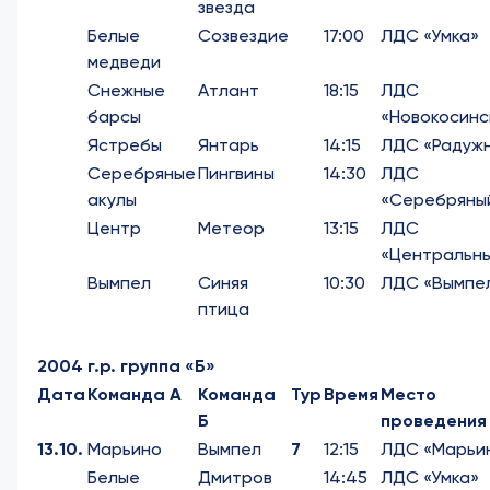
звезда
Белые
Созвездие
17:00
ЛДС «Умка»
медведи
Снежные
Атлант
18:15
ЛДС
барсы
«Новокосинс
Ястребы
Янтарь
14:15
ЛДС «Радуж
Серебряные
Пингвины
14:30
ЛДС
акулы
«Серебряны
Центр
Метеор
13:15
ЛДС
«Центральн
Вымпел
Синяя
10:30
ЛДС «Вымпе
птица
2004 г.р. группа «Б»
Дата
Команда А
Команда
Тур
Время
Место
Б
проведения
13.10.
Марьино
Вымпел
7
12:15
ЛДС «Марьи
Белые
Дмитров
14:45
ЛДС «Умка»