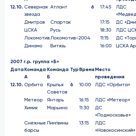
12.10.
Северная
Атлант
6
17:45
ЛДС
звезда
«Медвед
Дмитров
Спартак
17:15
ДС «Дми
ЦСКА
Русь
18:30
ЛДС ЦС
Локомотив
Локомотив-2004
11:15
ДС «Тор
Динамо
Витязь
16:00
ЦСКА А
2007 г.р. группа «Б»
Дата
Команда
Команда
Тур
Время
Место
А
Б
проведения
12.10.
Орбита
Крылья
6
10:00
ЛДС «Орбита»
Советов
Метеор
Янтарь
16:15
ЛДС «Метеор»
Химик
Марьино
11:30
ДС
«Подмосковье»
Снежные
Пингвины
13:15
ЛДС
барсы
«Новокосинский»