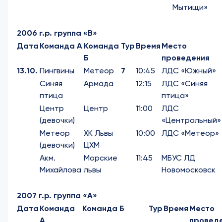
Мытищи»
2006 г.р. группа «В»
Дата
Команда А
Команда
Тур
Время
Место
Б
проведения
13.10.
Пингвины
Метеор
7
10:45
ЛДС «Южный»
Синяя
Армада
12:15
ЛДС «Синяя
птица
птица»
Центр
Центр
11:00
ЛДС
(девочки)
«Центральный»
Метеор
ХК Львы
10:00
ЛДС «Метеор»
(девочки)
ЦХМ
Акм.
Морские
11:45
МБУС ЛД
Михайлова
львы
Новомосковск
2007 г.р. группа «А»
Дата
Команда
Команда Б
Тур
Время
Место
А
провед