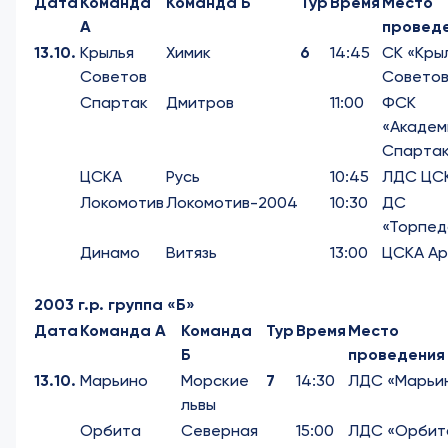
Дата
Команда
Команда Б
Тур
Время
Место
А
провед
13.10.
Крылья
Химик
6
14:45
СК «Кры
Советов
Советов
Спартак
Дмитров
11:00
ФСК
«Академ
Спартак
ЦСКА
Русь
10:45
ЛДС ЦС
Локомотив
Локомотив-2004
10:30
ДС
«Торпед
Динамо
Витязь
13:00
ЦСКА А
2003 г.р. группа «Б»
Дата
Команда А
Команда
Тур
Время
Место
Б
проведения
13.10.
Марьино
Морские
7
14:30
ЛДС «Марьи
львы
Орбита
Северная
15:00
ЛДС «Орбит