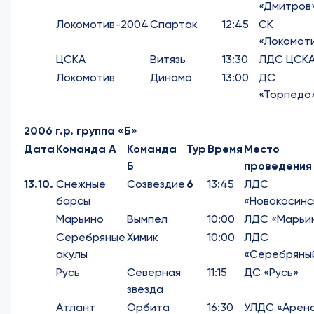
«Дмитров
Локомотив-2004
Спартак
12:45
СК
«Локомот
ЦСКА
Витязь
13:30
ЛДС ЦСК
Локомотив
Динамо
13:00
ДС
«Торпедо
2006 г.р. группа «Б»
Дата
Команда А
Команда
Тур
Время
Место
Б
проведения
13.10.
Снежные
Созвездие
6
13:45
ЛДС
барсы
«Новокосинс
Марьино
Вымпел
10:00
ЛДС «Марьи
Серебряные
Химик
10:00
ЛДС
акулы
«Серебряны
Русь
Северная
11:15
ДС «Русь»
звезда
Атлант
Орбита
16:30
УЛДС «Арен