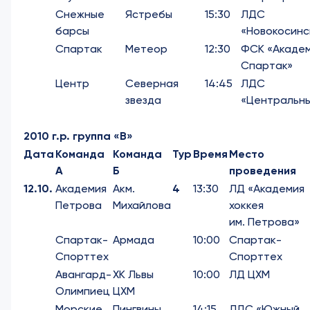
Снежные
Ястребы
15:30
ЛДС
барсы
«Новокосинс
Спартак
Метеор
12:30
ФСК «Акаде
Спартак»
Центр
Северная
14:45
ЛДС
звезда
«Центральн
2010 г.р. группа «В»
Дата
Команда
Команда
Тур
Время
Место
А
Б
проведения
12.10.
Академия
Акм.
4
13:30
ЛД «Академия
Петрова
Михайлова
хоккея
им. Петрова»
Спартак-
Армада
10:00
Спартак-
Спорттех
Спорттех
Авангард-
ХК Львы
10:00
ЛД ЦХМ
Олимпиец
ЦХМ
Морские
Пингвины
14:15
ЛДС «Южный