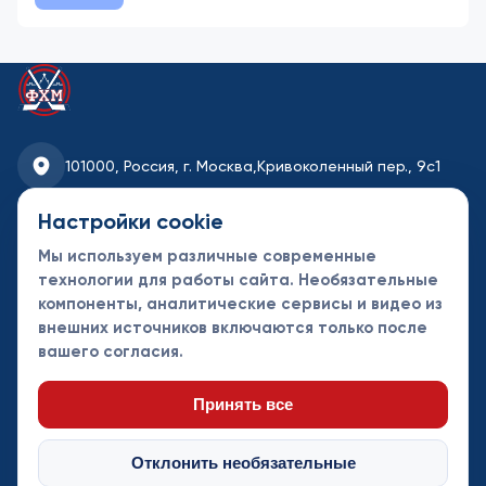
101000, Россия, г. Москва,
Кривоколенный пер., 9с1
fhmoscow@mail.ru
Настройки cookie
Мы используем различные современные
8-495-621-35-95
технологии для работы сайта. Необязательные
компоненты, аналитические сервисы и видео из
Новости
Турниры
Контакты
внешних источников включаются только после
Календарь
СДК
Документы
вашего согласия.
Таблицы
Клубы
Спонсоры и
партнеры
Принять все
Отклонить необязательные