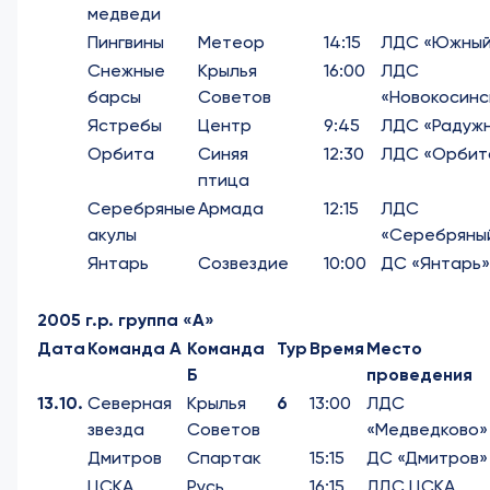
медведи
Пингвины
Метеор
14:15
ЛДС «Южный
Снежные
Крылья
16:00
ЛДС
барсы
Советов
«Новокосинс
Ястребы
Центр
9:45
ЛДС «Радуж
Орбита
Синяя
12:30
ЛДС «Орбит
птица
Серебряные
Армада
12:15
ЛДС
акулы
«Серебряны
Янтарь
Созвездие
10:00
ДС «Янтарь»
2005 г.р. группа «А»
Дата
Команда А
Команда
Тур
Время
Место
Б
проведения
13.10.
Северная
Крылья
6
13:00
ЛДС
звезда
Советов
«Медведково»
Дмитров
Спартак
15:15
ДС «Дмитров»
ЦСКА
Русь
16:15
ЛДС ЦСКА