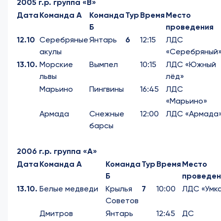
2005 г.р. группа «В»
Дата
Команда А
Команда
Тур
Время
Место
Б
проведения
12.10
Серебряные
Янтарь
6
12:15
ЛДС
акулы
«Серебряный
13.10.
Морские
Вымпел
10:15
ЛДС «Южный
львы
лёд»
Марьино
Пингвины
16:45
ЛДС
«Марьино»
Армада
Снежные
12:00
ЛДС «Армада
барсы
2006 г.р. группа «А»
Дата
Команда А
Команда
Тур
Время
Место
Б
проведен
13
.
1
0.
Белые медведи
Крылья
7
10:00
ЛДС «Умк
Советов
Дмитров
Янтарь
12:45
ДС