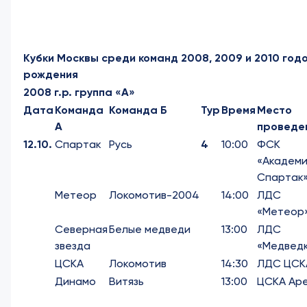
Кубки Москвы среди команд 2008, 2009 и 2010 год
рождения
2008 г.р. группа «А»
Дата
Команда
Команда Б
Тур
Время
Место
А
проведе
12.10.
Спартак
Русь
4
10:00
ФСК
«Академи
Спартак
Метеор
Локомотив-2004
14:00
ЛДС
«Метеор
Северная
Белые медведи
13:00
ЛДС
звезда
«Медвед
ЦСКА
Локомотив
14:30
ЛДС ЦСК
Динамо
Витязь
13:00
ЦСКА Ар