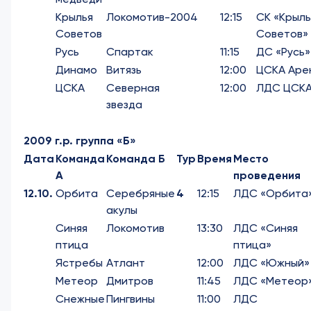
Крылья
Локомотив-2004
12:15
СК «Крыль
Советов
Советов»
Русь
Спартак
11:15
ДС «Русь»
Динамо
Витязь
12:00
ЦСКА Аре
ЦСКА
Северная
12:00
ЛДС ЦСК
звезда
2009 г.р. группа «Б»
Дата
Команда
Команда Б
Тур
Время
Место
А
проведения
12.10.
Орбита
Серебряные
4
12:15
ЛДС «Орбита
акулы
Синяя
Локомотив
13:30
ЛДС «Синяя
птица
птица»
Ястребы
Атлант
12:00
ЛДС «Южный»
Метеор
Дмитров
11:45
ЛДС «Метеор
Снежные
Пингвины
11:00
ЛДС