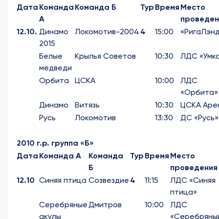
Дата
Команда
Команда Б
Тур
Время
Место
А
проведен
12.10.
Динамо
Локомотив-2004
4
15:00
«РигаЛэн
2015
Белые
Крылья Советов
10:30
ЛДС «Умк
медведи
Орбита
ЦСКА
10:00
ЛДС
«Орбита»
Динамо
Витязь
10:30
ЦСКА Аре
Русь
Локомотив
13:30
ДС «Русь»
2010 г.р. группа «Б»
Дата
Команда А
Команда
Тур
Время
Место
Б
проведения
12.10
Синяя птица
Созвездие
4
11:15
ЛДС «Синяя
птица»
Серебряные
Дмитров
10:00
ЛДС
акулы
«Серебряны