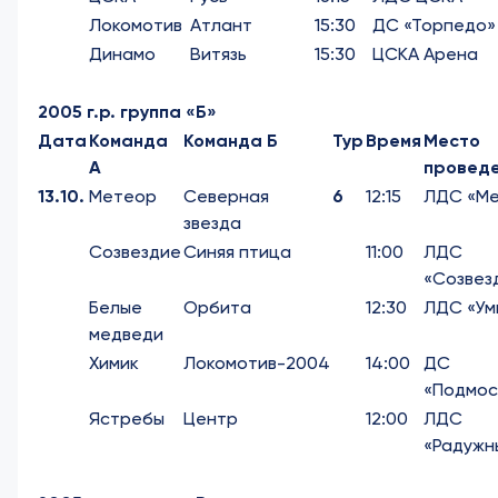
Локомотив
Атлант
15:30
ДС «Торпедо»
Динамо
Витязь
15:30
ЦСКА Арена
2005 г.р. группа «Б»
Дата
Команда
Команда Б
Тур
Время
Место
А
провед
13.10.
Метеор
Северная
6
12:15
ЛДС «М
звезда
Созвездие
Синяя птица
11:00
ЛДС
«Созвез
Белые
Орбита
12:30
ЛДС «Ум
медведи
Химик
Локомотив-2004
14:00
ДС
«Подмос
Ястребы
Центр
12:00
ЛДС
«Радужн