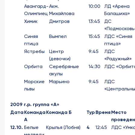
Авангард-
Акм.
10:00
ЛД «Арена
Олимпиец
Михайлова
Балашиха»
Химик
Дмитров
13:45
ДС
«Подмосковь
Синяя
Вымпел
15:45
ЛДС «Синяя
птица
птица»
Ястребы
Центр
9:45
ЛДС
(девочки)
«Радужный»
Орбита
Серебряные
14:30
ЛДС «Орбит
акулы
Морские
Марьино
9:45
ЛДС
львы
«Центральны
2009 г.р. группа «А»
Дата
Команда
Команда Б
Тур
Время
Место
А
проведен
12.10.
Белые
Крылья (Лобня)
4
12:45
ЛДС «Умк
медведи