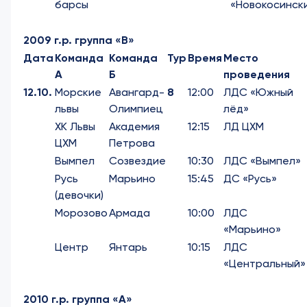
барсы
«Новокосинск
2009 г.р. группа «В»
Дата
Команда
Команда
Тур
Время
Место
А
Б
проведения
12.10.
Морские
Авангард-
8
12:00
ЛДС «Южный
львы
Олимпиец
лёд»
ХК Львы
Академия
12:15
ЛД ЦХМ
ЦХМ
Петрова
Вымпел
Созвездие
10:30
ЛДС «Вымпел»
Русь
Марьино
15:45
ДС «Русь»
(девочки)
Морозово
Армада
10:00
ЛДС
«Марьино»
Центр
Янтарь
10:15
ЛДС
«Центральный»
2010 г.р. группа «А»