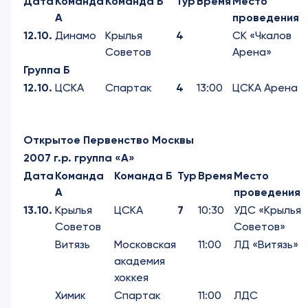
Дата
Команда
Команда Б
Тур
Время
Место
А
проведения
12.10.
Динамо
Крылья
4
СК «Чкалов
Советов
Арена»
Группа Б
12.10.
ЦСКА
Спартак
4
13:00
ЦСКА Арена
Открытое Первенство Москвы
2007 г.р. группа «А»
Дата
Команда
Команда Б
Тур
Время
Место
А
проведения
13.10.
Крылья
ЦСКА
7
10:30
УДС «Крылья
Советов
Советов»
Витязь
Московская
11:00
ЛД «Витязь»
академия
хоккея
Химик
Спартак
11:00
ЛДС