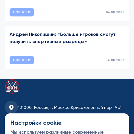
НОВОСТИ
06.08.2026
Андрей Николишин: «Больше игроков смогут
получить спортивные разряды»
НОВОСТИ
04.08.2026
101000, Россия, г. Москва,
Кривоколенный пер., 9с1
fhmoscow@mail.ru
Настройки cookie
Мы используем различные современные
8-495-621-35-95