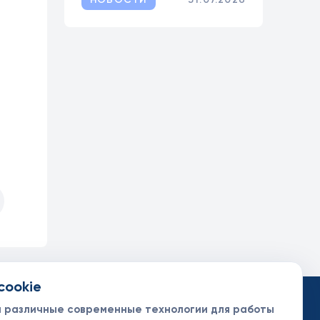
cookie
такты
ументы
м различные современные технологии для работы
нсоры и партнеры