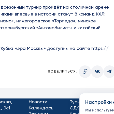
редсезонный турнир пройдёт на столичной арене
никами впервые в истории станут 8 команд КХЛ:
инамо», нижегородское «Торпедо», минское
катеринбургский «Автомобилист» и китайский
 «Кубка мэра Москвы» доступны на сайте
https://
ПОДЕЛИТЬСЯ:
осква,
Новости
Турниры
Настройки 
Кон
, 9с1
Календарь
СДК
Док
Мы используе
Таблицы
Клубы
Спо