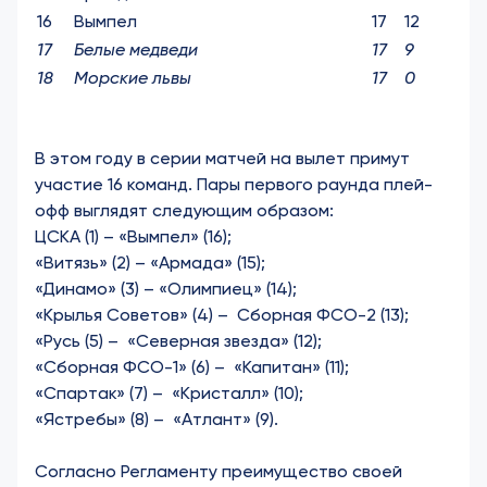
16
Вымпел
17
12
17
Белые медведи
17
9
18
Морские львы
17
0
В этом году в серии матчей на вылет примут
участие 16 команд.
Пары первого раунда плей-
офф выглядят следующим образом:
ЦСКА (1) – «Вымпел» (16);
«Витязь» (2) – «Армада» (15);
«Динамо» (3) – «Олимпиец» (14);
«Крылья Советов» (4) – Сборная ФСО-2 (13);
«Русь (5) – «Северная звезда» (12);
«Сборная ФСО-1» (6) – «Капитан» (11);
«Спартак» (7) – «Кристалл» (10);
«Ястребы» (8) – «Атлант» (9).
Согласно Регламенту преимущество своей