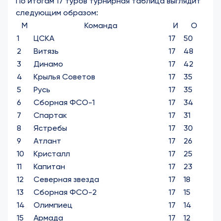
По итогам 17 туров турнирная таблица выглядит
следующим образом:
М
Команда
И
О
1
ЦСКА
17
50
2
Витязь
17
48
3
Динамо
17
42
4
Крылья Советов
17
35
5
Русь
17
35
6
Сборная ФСО-1
17
34
7
Спартак
17
31
8
Ястребы
17
30
9
Атлант
17
26
10
Кристалл
17
25
11
Капитан
17
23
12
Северная звезда
17
18
13
Сборная ФСО-2
17
15
14
Олимпиец
17
14
15
Армада
17
12