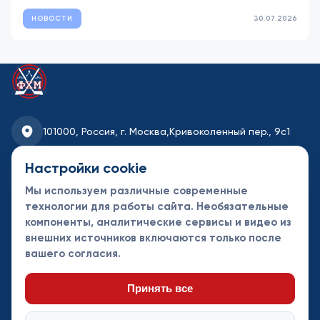
НОВОСТИ
30.07.2026
101000, Россия, г. Москва,
Кривоколенный пер., 9с1
fhmoscow@mail.ru
Настройки cookie
Мы используем различные современные
8-495-621-35-95
технологии для работы сайта. Необязательные
компоненты, аналитические сервисы и видео из
Новости
Турниры
Контакты
внешних источников включаются только после
Календарь
СДК
Документы
вашего согласия.
Таблицы
Клубы
Спонсоры и
партнеры
Принять все