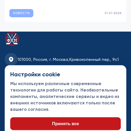
НОВОСТИ
31.07.2026
101000, Россия, г. Москва,
Кривоколенный пер., 9с1
fhmoscow@mail.ru
Настройки cookie
Мы используем различные современные
8-495-621-35-95
технологии для работы сайта. Необязательные
компоненты, аналитические сервисы и видео из
Новости
Турниры
Контакты
внешних источников включаются только после
Календарь
СДК
Документы
вашего согласия.
Таблицы
Клубы
Спонсоры и
партнеры
Принять все