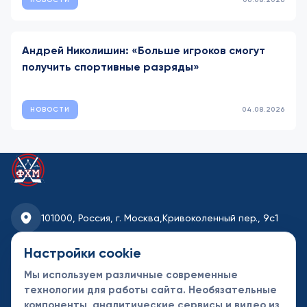
НОВОСТИ
06.08.2026
Андрей Николишин: «Больше игроков смогут
получить спортивные разряды»
НОВОСТИ
04.08.2026
101000, Россия, г. Москва,
Кривоколенный пер., 9с1
fhmoscow@mail.ru
Настройки cookie
Мы используем различные современные
8-495-621-35-95
технологии для работы сайта. Необязательные
компоненты, аналитические сервисы и видео из