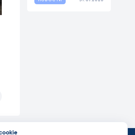
cookie
такты