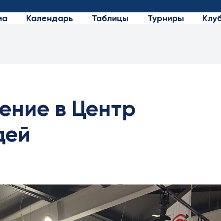
иа
Календарь
Таблицы
Турниры
Клу
ение в Центр
дей