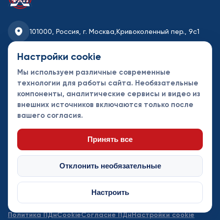
101000, Россия, г. Москва,
Кривоколенный пер., 9с1
fhmoscow@mail.ru
Настройки cookie
Мы используем различные современные
8-495-621-35-95
технологии для работы сайта. Необязательные
компоненты, аналитические сервисы и видео из
Новости
Турниры
Контакты
внешних источников включаются только после
Календарь
СДК
Документы
вашего согласия.
Таблицы
Клубы
Спонсоры и
партнеры
Принять все
Отклонить необязательные
Настроить
© Федерация хоккея Москвы 2013 - 2026. Все права защищены
Политика ПДн
Cookie
Согласие ПДн
Настройки cookie