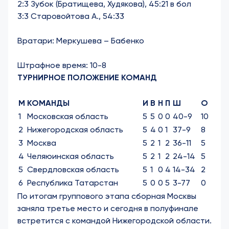
2:3 Зубок (Братищева, Худякова), 45:21 в бол
3:3 Старовойтова А., 54:33
Вратари: Меркушева – Бабенко
Штрафное время: 10-8
ТУРНИРНОЕ ПОЛОЖЕНИЕ КОМАНД
М
КОМАНДЫ
И
В
Н
П
Ш
О
1
Московская область
5
5
0
0
40-9
10
2
Нижегородская область
5
4
0
1
37-9
8
3
Москва
5
2
1
2
36-11
5
4
Челяюинская область
5
2
1
2
24-14
5
5
Свердловская область
5
1
0
4
14-34
2
6
Республика Татарстан
5
0
0
5
3-77
0
По итогам группового этапа сборная Москвы
заняла третье место и сегодня в полуфинале
встретится с командой Нижегородской области.