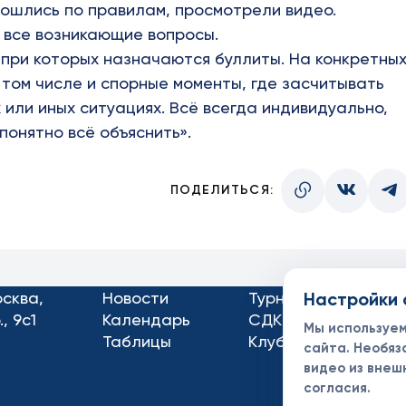
рошлись по правилам, просмотрели видео.
а все возникающие вопросы.
 при которых назначаются буллиты. На конкретны
 том числе и спорные моменты, где засчитывать
ех или иных ситуациях. Всё всегда индивидуально,
онятно всё объяснить».
ПОДЕЛИТЬСЯ:
осква,
Новости
Турниры
Настройки 
Кон
, 9с1
Календарь
СДК
Док
Мы используе
Таблицы
Клубы
Спо
сайта. Необяз
видео из внеш
согласия.