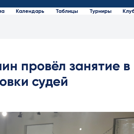
иа
Календарь
Таблицы
Турниры
Клу
ин провёл занятие в
овки судей