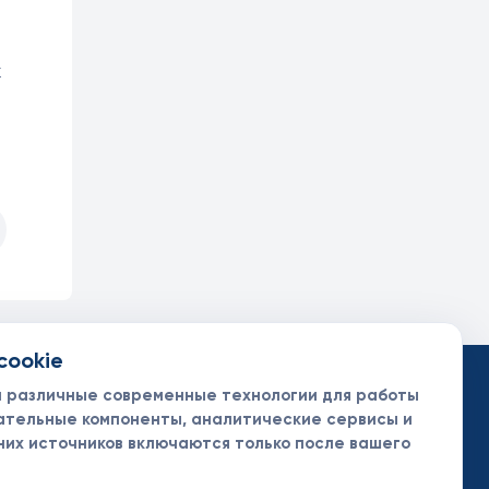
х
cookie
такты
ументы
м различные современные технологии для работы
нсоры и партнеры
ательные компоненты, аналитические сервисы и
них источников включаются только после вашего