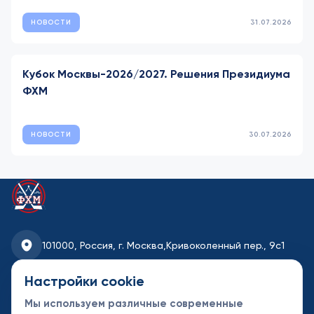
НОВОСТИ
31.07.2026
Кубок Москвы-2026/2027. Решения Президиума
ФХМ
НОВОСТИ
30.07.2026
101000, Россия, г. Москва,
Кривоколенный пер., 9с1
fhmoscow@mail.ru
Настройки cookie
Мы используем различные современные
8-495-621-35-95