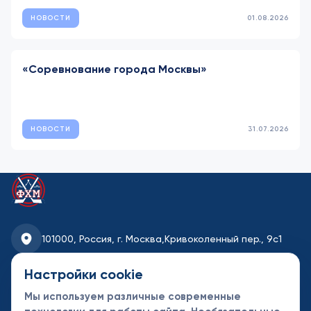
НОВОСТИ
01.08.2026
«Соревнование города Москвы»
НОВОСТИ
31.07.2026
101000, Россия, г. Москва,
Кривоколенный пер., 9с1
fhmoscow@mail.ru
Настройки cookie
Мы используем различные современные
8-495-621-35-95