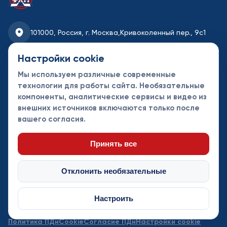
101000, Россия, г. Москва,
Кривоколенный пер., 9с1
fhmoscow@mail.ru
Настройки cookie
Мы используем различные современные
8-495-621-35-95
технологии для работы сайта. Необязательные
компоненты, аналитические сервисы и видео из
Новости
Турниры
Контакты
внешних источников включаются только после
Календарь
СДК
Документы
вашего согласия.
Таблицы
Клубы
Спонсоры и
партнеры
Принять все
Отклонить необязательные
Настроить
© Федерация хоккея Москвы 2013 - 2026. Все права защищены
Политика ПДн
Cookie
Согласие ПДн
Настройки cookie