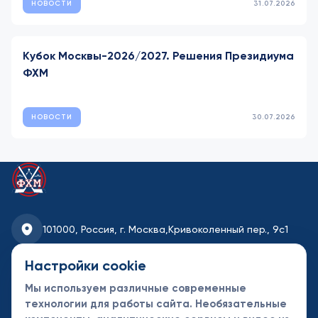
НОВОСТИ
31.07.2026
Кубок Москвы-2026/2027. Решения Президиума
ФХМ
НОВОСТИ
30.07.2026
101000, Россия, г. Москва,
Кривоколенный пер., 9с1
fhmoscow@mail.ru
Настройки cookie
Мы используем различные современные
8-495-621-35-95
технологии для работы сайта. Необязательные