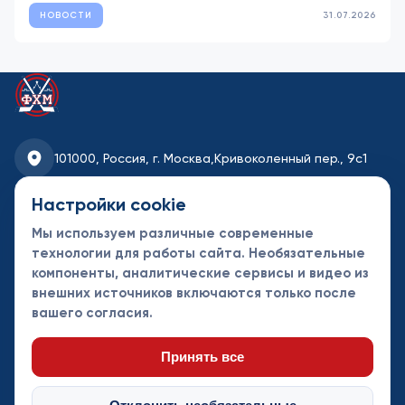
НОВОСТИ
31.07.2026
101000, Россия, г. Москва,
Кривоколенный пер., 9с1
fhmoscow@mail.ru
Настройки cookie
Мы используем различные современные
8-495-621-35-95
технологии для работы сайта. Необязательные
компоненты, аналитические сервисы и видео из
Новости
Турниры
Контакты
внешних источников включаются только после
Календарь
СДК
Документы
вашего согласия.
Таблицы
Клубы
Спонсоры и
партнеры
Принять все