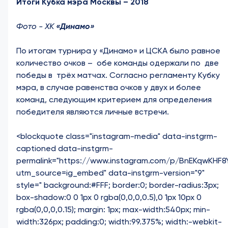
Итоги Кубка мэра Москвы – 2018
Фото - ХК
«Динамо»
По итогам турнира у «Динамо» и ЦСКА было равное
количество очков – обе команды одержали по две
победы в трёх матчах. Согласно регламенту Кубку
мэра, в случае равенства очков у двух и более
команд, следующим критерием для определения
победителя являются личные встречи.
<blockquote class="instagram-media" data-instgrm-
captioned data-instgrm-
permalink="https://www.instagram.com/p/BnEKqwKHF8
utm_source=ig_embed" data-instgrm-version="9"
style=" background:#FFF; border:0; border-radius:3px;
box-shadow:0 0 1px 0 rgba(0,0,0,0.5),0 1px 10px 0
rgba(0,0,0,0.15); margin: 1px; max-width:540px; min-
width:326px; padding:0; width:99.375%; width:-webkit-