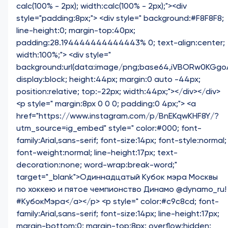
calc(100% - 2px); width:calc(100% - 2px);"><div
style="padding:8px;"> <div style=" background:#F8F8F8;
line-height:0; margin-top:40px;
padding:28.194444444444443% 0; text-align:center;
width:100%;"> <div style="
background:url(data:image/png;base64,iVBORw0K
display:block; height:44px; margin:0 auto -44px;
position:relative; top:-22px; width:44px;"></div></div>
<p style=" margin:8px 0 0 0; padding:0 4px;"> <a
href="https://www.instagram.com/p/BnEKqwKHF8Y/?
utm_source=ig_embed" style=" color:#000; font-
family:Arial,sans-serif; font-size:14px; font-style:normal;
font-weight:normal; line-height:17px; text-
decoration:none; word-wrap:break-word;"
target="_blank">Одиннадцатый Кубок мэра Москвы
по хоккею и пятое чемпионство Динамо @dynamo_ru!
#КубокМэра</a></p> <p style=" color:#c9c8cd; font-
family:Arial,sans-serif; font-size:14px; line-height:17px;
margin-bottom:0; margin-top:8px; overflow:hidden;