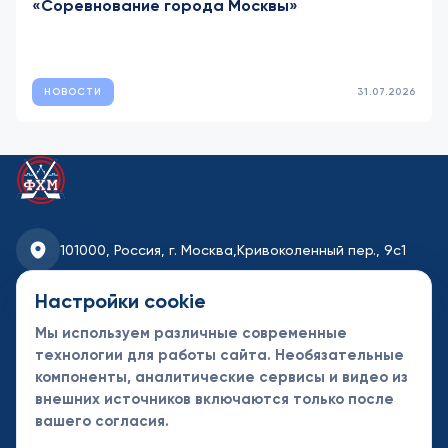
«Соревнование города Москвы»
НОВОСТИ
31.07.2026
101000, Россия, г. Москва,
Кривоколенный пер., 9с1
fhmoscow@mail.ru
Настройки cookie
Мы используем различные современные
8-495-621-35-95
технологии для работы сайта. Необязательные
компоненты, аналитические сервисы и видео из
Новости
Турниры
Контакты
внешних источников включаются только после
Календарь
СДК
Документы
вашего согласия.
Таблицы
Клубы
Спонсоры и