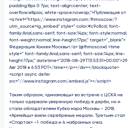
padding:8px 0 7px; text-align:center; text-
overflow:ellipsis; white-space:nowrap;">Публикация от
<a href="https://www.instagram.com/fhmoscow/?
utm_source=ig_embed" style=" color:#c9c8cd; font-
family:Arial,sans-serif; font-size:14px; font-style:normal;
font-weight:normal; line-height:17px;" target="_blank">
Федерация Хоккея Москвы</a> (@fhmoscow) <time
style=" font-family:Arial,sans-serif; font-size:14px; line-
height:17px;" datetime="2018-08-29T13:53:51+00:00">29
Авг 2018 в 6:53 PDT</time></p></div></blockquote>
<script async defer
src="//www.instagram.com/embed.js"></script>
Таким образом, «динамовцы» во встрече с ЦСКА не
только одержали уверенную победу в дерби, но и
стали обладателями Кубка мэра Москвы – 2018.
«Армейцы» взяли серебряные медали. Третьим стал
«Спартак» –1 победа и 4 набранных очка.