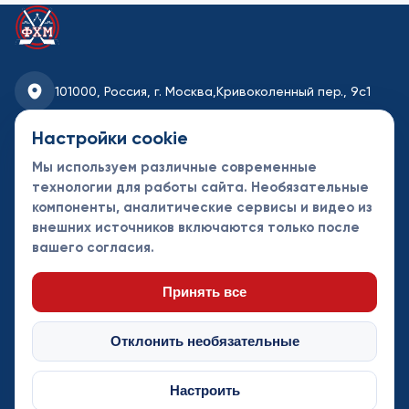
101000, Россия, г. Москва,
Кривоколенный пер., 9с1
fhmoscow@mail.ru
Настройки cookie
Мы используем различные современные
8-495-621-35-95
технологии для работы сайта. Необязательные
компоненты, аналитические сервисы и видео из
Новости
Турниры
Контакты
внешних источников включаются только после
Календарь
СДК
Документы
вашего согласия.
Таблицы
Клубы
Спонсоры и
партнеры
Принять все
Отклонить необязательные
Настроить