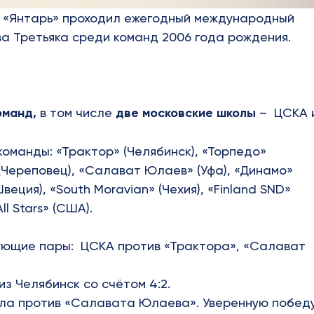
та «Янтарь» проходил ежегодный международный
ва Третьяка среди команд 2006 года рождения.
оманд,
в том числе
две московские школы
– ЦСКА 
оманды: «Трактор» (Челябинск), «Торпедо»
(Череповец), «Салават Юлаев» (Уфа), «Динамо»
еция), «South Moravian» (Чехия), «Finland SND»
l Stars» (США).
ующие пары: ЦСКА против «Трактора», «Салават
з Челябинск со счётом 4:2.
ала против «Салавата Юлаева». Уверенную побед