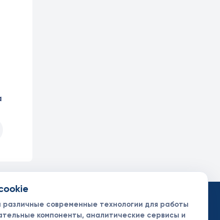
а
cookie
такты
ументы
м различные современные технологии для работы
нсоры и партнеры
ательные компоненты, аналитические сервисы и