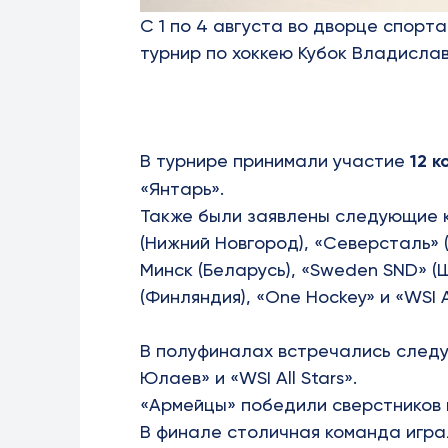
С 1 по 4 августа во дворце спор
турнир по хоккею Кубок Владисла
В турнире принимали участие
12 к
«Янтарь».
Также были заявлены следующие к
(Нижний Новгород), «Северсталь» 
Минск (Беларусь), «Sweden SND» (Шв
(Финляндия), «One Hockey» и «WSI Al
В полуфиналах встречались след
Юлаев» и «WSI All Stars».
«Армейцы» победили сверстников и
В финале столичная команда игр