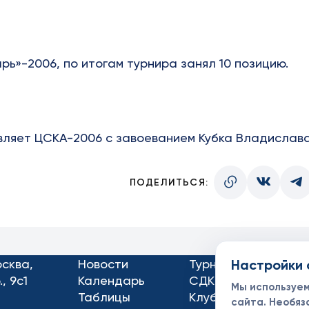
рь»-2006, по итогам турнира занял 10 позицию.
вляет ЦСКА-2006 с завоеванием Кубка Владислав
ПОДЕЛИТЬСЯ:
Настройки 
осква,
Новости
Турниры
Кон
, 9с1
Календарь
СДК
Док
Мы используе
Таблицы
Клубы
Спо
сайта. Необяз