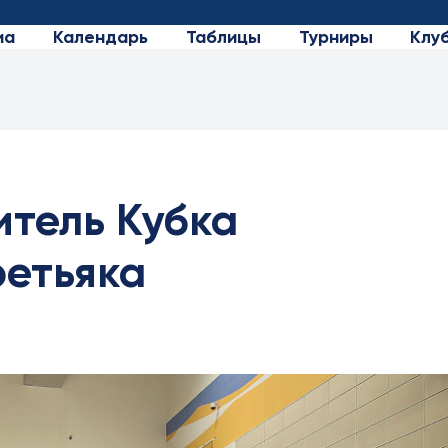
иа
Календарь
Таблицы
Турниры
Клу
итель Кубка
ретьяка