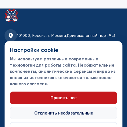
101000, Россия, г. Москва,
Кривоколенный пер., 9с1
fhmoscow@mail.ru
Настройки cookie
Мы используем различные современные
8-495-621-35-95
технологии для работы сайта. Необязательные
компоненты, аналитические сервисы и видео из
Новости
Турниры
Контакты
внешних источников включаются только после
Календарь
СДК
Документы
вашего согласия.
Таблицы
Клубы
Спонсоры и
партнеры
Принять все
Отклонить необязательные