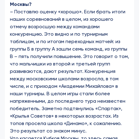
Москвы?
– Поставлю оценку «хорошо». Если брать итоги
наших соревнований в целом, из хорошего
отмечу возросшую между командами
конкуренцию. Это видно и по турнирным
таблицам, и по итогам переходных матчей: из
группы Б в группу А зашли семь команд, из группы
В – пять получили повышение. Это говорит о том,
что мальчишки из второй и третьей групп
развиваются, дают результат. Конкуренция
между московскими школами возросла, в том
числе, и с приходом «Академии Михайлова» в
наши турниры. В целом игры стали более
напряженными, до последнего тура неизвестен
победитель. Заметно подтянулись «Спартак»,
«Крылья Советов» в некоторых возрастах. Из
топов просела школа «Динамо», к сожалению.
Это результат со знаком минус.
Что касается Кубков Москвы, то здесь самая