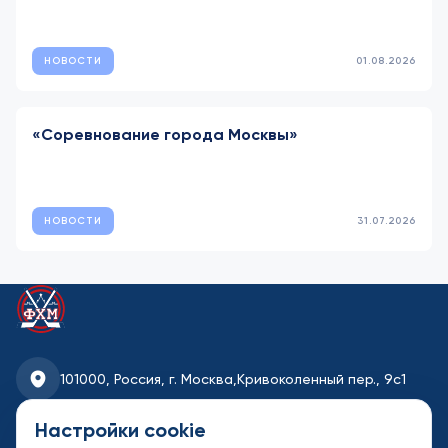
НОВОСТИ
01.08.2026
«Соревнование города Москвы»
НОВОСТИ
31.07.2026
101000, Россия, г. Москва,
Кривоколенный пер., 9с1
fhmoscow@mail.ru
Настройки cookie