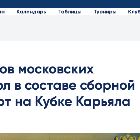
иа
Календарь
Таблицы
Турниры
Клу
ов московских
л в составе сборной
т на Кубке Карьяла