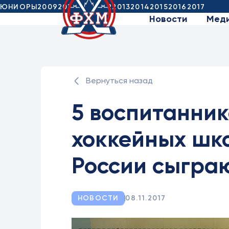
ЮНИОРЫ
2009
2010
2011
2012
2013
2014
2015
2016
2017
Новости
Мед
Вернуться назад
5 воспитанник
хоккейных шко
России сыграю
НОВОСТИ
08.11.2017