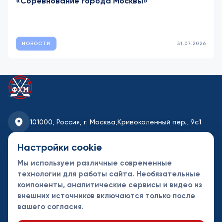
«Соревнование города Москвы»
НОВОСТИ
31.07.2026
101000, Россия, г. Москва,
Кривоколенный пер., 9с1
fhmoscow@mail.ru
Настройки cookie
Мы используем различные современные
8-495-621-35-95
технологии для работы сайта. Необязательные
компоненты, аналитические сервисы и видео из
Новости
Турниры
Контакты
внешних источников включаются только после
Календарь
СДК
Документы
вашего согласия.
Таблицы
Клубы
Спонсоры и