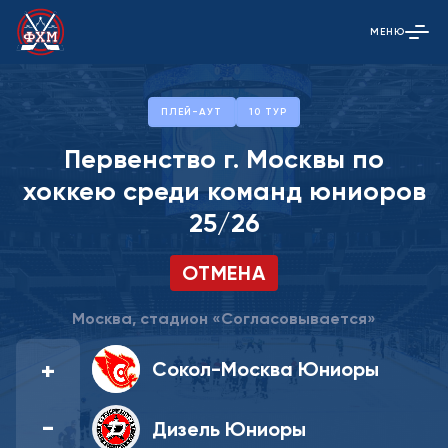
МЕНЮ
Открыть гла
ПЛЕЙ-АУТ
10 ТУР
Первенство г. Москвы по
хоккею среди команд юниоров
25/26
ОТМЕНА
Москва, стадион «Согласовывается»
+
Сокол-Москва Юниоры
-
Дизель Юниоры