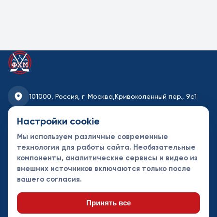
Трансляция
Видео загружается с внешнего
сервиса. Он может получить
технические данные вашего
браузера. Нажмите кнопку, чтобы
101000, Россия, г. Москва,
Кривоколенный пер., 9с1
загрузить этот ролик.
fhmoscow@mail.ru
Настройки cookie
Показать видео
Мы используем различные современные
8-495-621-35-95
технологии для работы сайта. Необязательные
Открыть источник
компоненты, аналитические сервисы и видео из
Новости
Турниры
Контакты
внешних источников включаются только после
Календарь
СДК
Документы
вашего согласия.
Таблицы
Клубы
Спонсоры и
партнеры
Принять все