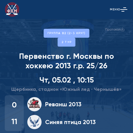
МЕНЮ
Открыть гла
Протокол
ГРУППА В2 (2-3 КРУГ)
2 ТУР
Первенство г. Москвы по
хоккею 2013 г.р. 25/26
Чт, 05.02 , 10:15
Щербинка, стадион «Южный лед · Чернышёв»
0
Реванш 2013
11
Синяя птица 2013