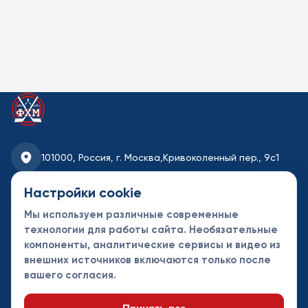
Трансляция
Видео загружается с внешнего
сервиса. Он может получить
технические данные вашего
браузера. Нажмите кнопку, чтобы
101000, Россия, г. Москва,
Кривоколенный пер., 9с1
загрузить этот ролик.
fhmoscow@mail.ru
Настройки cookie
Показать видео
Мы используем различные современные
8-495-621-35-95
технологии для работы сайта. Необязательные
Открыть источник
компоненты, аналитические сервисы и видео из
Новости
Турниры
Контакты
внешних источников включаются только после
Календарь
СДК
Документы
вашего согласия.
Таблицы
Клубы
Спонсоры и
партнеры